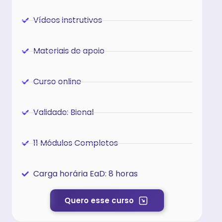
Vídeos instrutivos
Materiais de apoio
Curso online
Validade: Bienal
11 Módulos Completos
Carga horária EaD: 8 horas
Quero esse curso