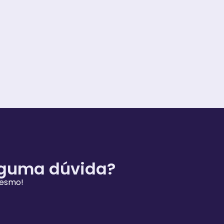
lguma dúvida?
mesmo!