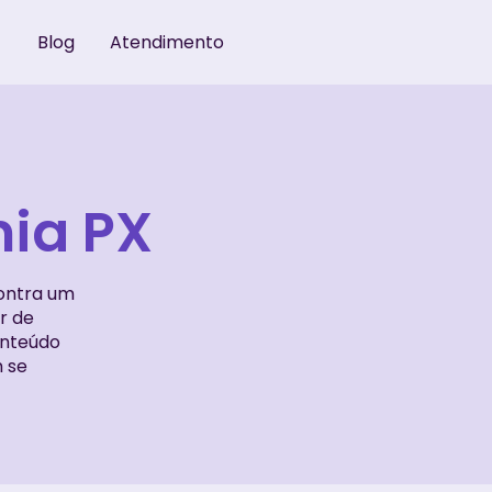
Blog
Atendimento
ia PX
ontra um
r de
onteúdo
m se