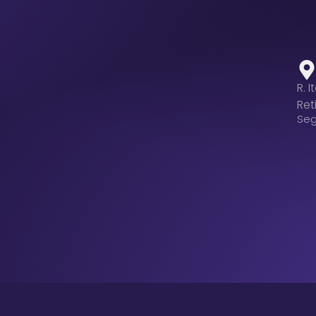
R. 
Reti
Seg