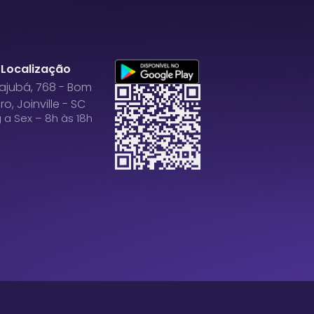
Localização
Itajubá, 768 - Bom
ro, Joinville - SC
 a Sex – 8h às 18h