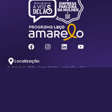
Localização
R. Itajubá, 768 - Bom Retiro, Joinville - SC
Seg a Sex – 8h às 18h