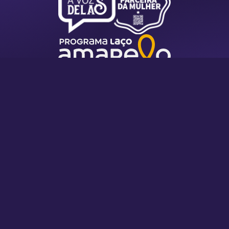
Localização
R. Itajubá, 768 - Bom Retiro, Joinville - SC
Seg a Sex – 8h às 18h